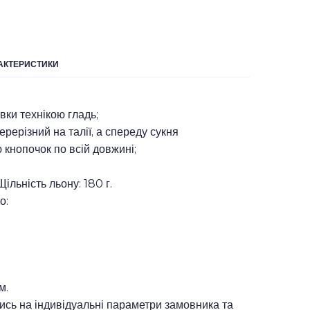
РАКТЕРИСТИКИ
вки технікою гладь;
ерерізний на талії, а спереду сукня
кнопочок по всій довжині;
ільність льону: 180 г.
о:
м.
сь на індивідуальні параметри замовника та