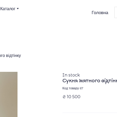
Каталог
Головна
го відтінку
In stock
Сукня мятного відтін
Код товару 67
₴ 10 500