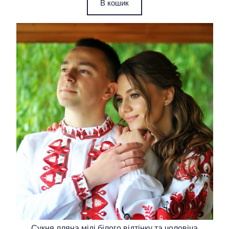
В кошик
Сукня лляна міді білого відтінку та чоловіча