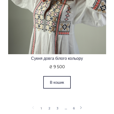
Сукня довга білого кольору
₴ 9 500
В кошик
1
2
3
...
6