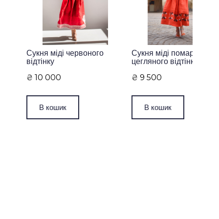
Сукня міді червоного
Сукня міді помаранчево
відтінку
цегляного відтінку
₴ 10 000
₴ 9 500
В кошик
В кошик